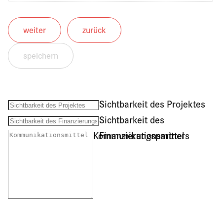
weiter
zurück
speichern
Sichtbarkeit des Projektes
Sichtbarkeit des
Kommunikationsmittel
Finanzierungspartners