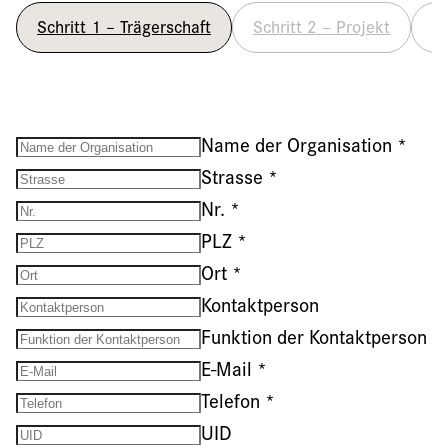
Schritt 1 – Trägerschaft
Schritt 2 – Projekt
Sc
Name der Organisation
*
Strasse
*
Nr.
*
PLZ
*
Ort
*
Kontaktperson
Funktion der Kontaktperson
E-Mail
*
Telefon
*
UID